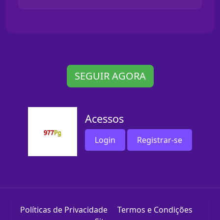
SEGUIR AGORA
Acessos
Login
Registrar-se
Políticas de Privacidade
Termos e Condições