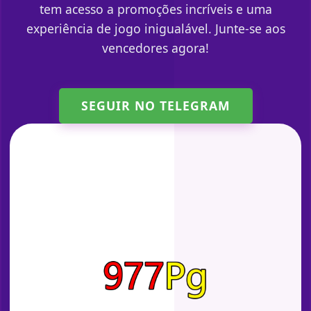
tem acesso a promoções incríveis e uma
experiência de jogo inigualável. Junte-se aos
vencedores agora!
SEGUIR NO TELEGRAM