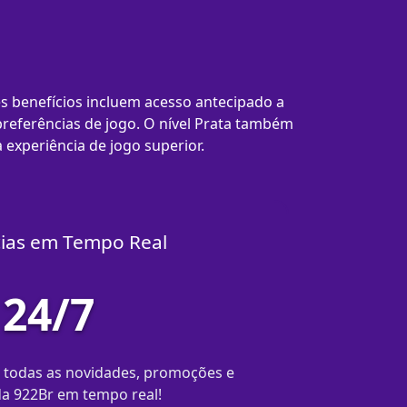
tes benefícios incluem acesso antecipado a
preferências de jogo. O nível Prata também
experiência de jogo superior.
cias em Tempo Real
24/7
e todas as novidades, promoções e
da 922Br em tempo real!