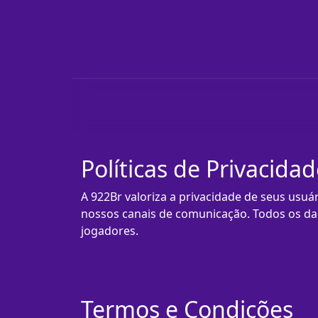
Políticas de Privacida
A 922Br valoriza a privacidade de seus usu
nossos canais de comunicação. Todos os dad
jogadores.
Termos e Condições