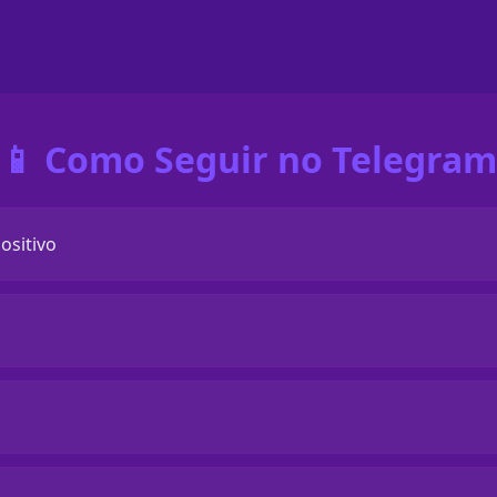
📱 Como Seguir no Telegram
ositivo