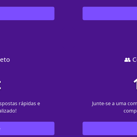
reto
👥 
t
espostas rápidas e
Junte-se a uma com
lizado!
compa
e