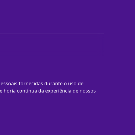
pessoais fornecidas durante o uso de
elhoria contínua da experiência de nossos