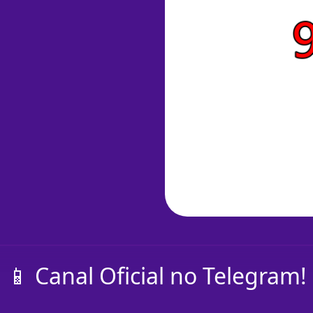
📱 Canal Oficial no Telegram!