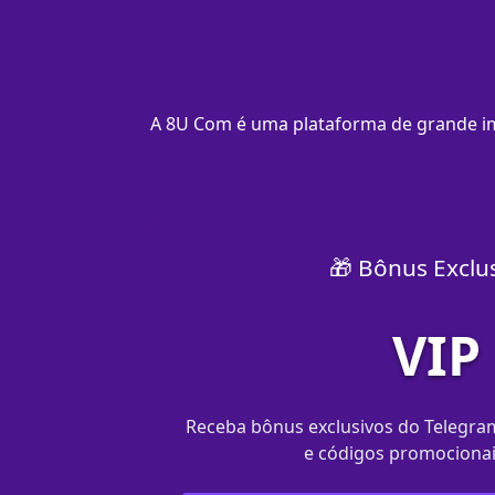
A 8U Com é uma plataforma de grande im
🎁 Bônus Exclu
VIP
Receba bônus exclusivos do Telegra
e códigos promocionai