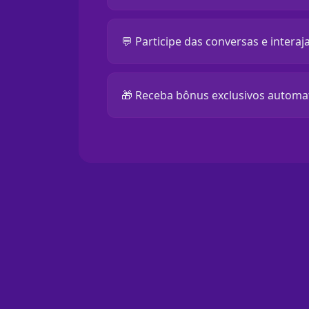
💬 Participe das conversas e interaj
🎁 Receba bônus exclusivos autom