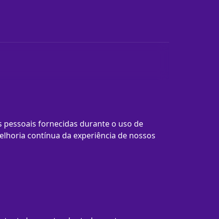
 pessoais fornecidas durante o uso de
elhoria contínua da experiência de nossos