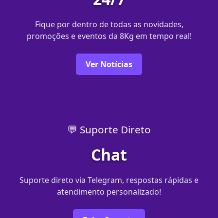
Fique por dentro de todas as novidades,
promoções e eventos da 8Kg em tempo real!
Ver Notícias
💬 Suporte Direto
Chat
Suporte direto via Telegram, respostas rápidas e
atendimento personalizado!