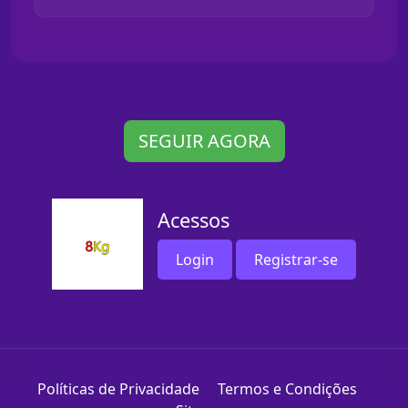
SEGUIR AGORA
Acessos
Login
Registrar-se
Políticas de Privacidade
Termos e Condições