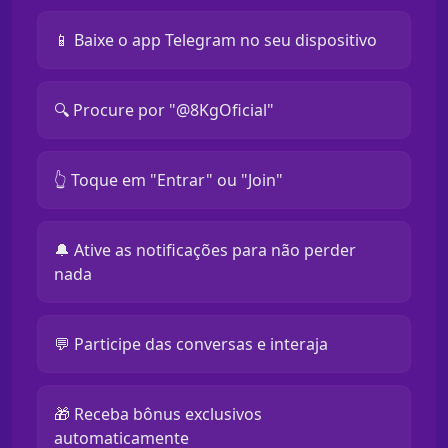
📱 Baixe o app Telegram no seu dispositivo
🔍 Procure por "@8KgOficial"
👆 Toque em "Entrar" ou "Join"
🔔 Ative as notificações para não perder
nada
💬 Participe das conversas e interaja
🎁 Receba bônus exclusivos
automaticamente