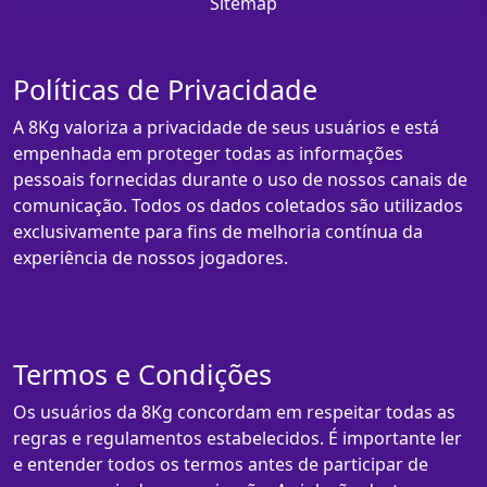
Sitemap
Políticas de Privacidade
A 8Kg valoriza a privacidade de seus usuários e está
empenhada em proteger todas as informações
pessoais fornecidas durante o uso de nossos canais de
comunicação. Todos os dados coletados são utilizados
exclusivamente para fins de melhoria contínua da
experiência de nossos jogadores.
Termos e Condições
Os usuários da 8Kg concordam em respeitar todas as
regras e regulamentos estabelecidos. É importante ler
e entender todos os termos antes de participar de