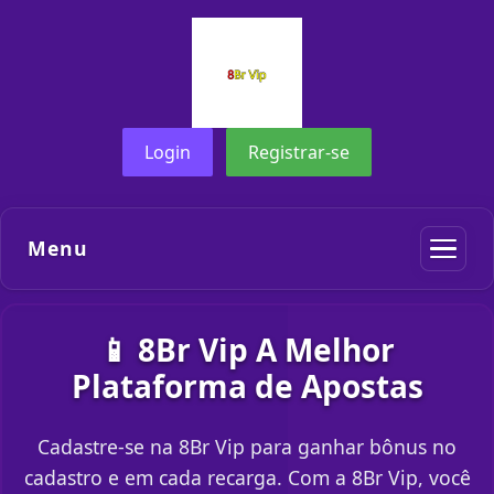
Login
Registrar-se
Menu
📱 8Br Vip A Melhor
Plataforma de Apostas
Cadastre-se na 8Br Vip para ganhar bônus no
cadastro e em cada recarga. Com a 8Br Vip, você