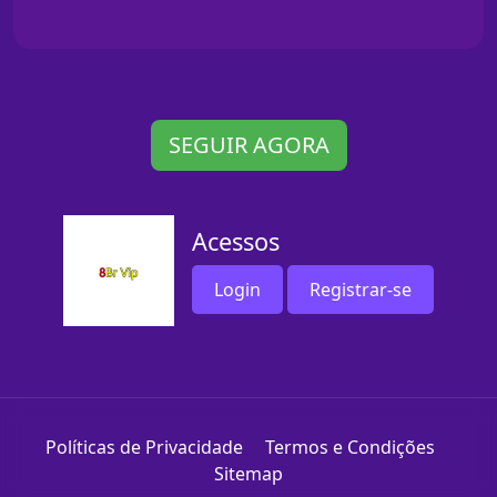
SEGUIR AGORA
Acessos
Login
Registrar-se
Políticas de Privacidade
Termos e Condições
Sitemap