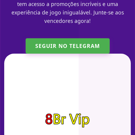
tem acesso a promoções incríveis e uma
experiência de jogo inigualável. Junte-se aos
vencedores agora!
SEGUIR NO TELEGRAM