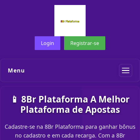
Login
Registrar-se
Menu
📱 8Br Plataforma A Melhor
Plataforma de Apostas
Cadastre-se na 8Br Plataforma para ganhar bônus
no cadastro e em cada recarga. Com a 8Br