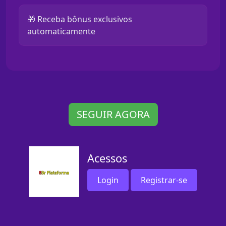
🎁 Receba bônus exclusivos
automaticamente
SEGUIR AGORA
Acessos
Login
Registrar-se