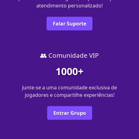
atendimento personalizado!
Falar Suporte
👥 Comunidade VIP
1000+
Junte-se a uma comunidade exclusiva de
jogadores e compartilhe experiências!
Entrar Grupo