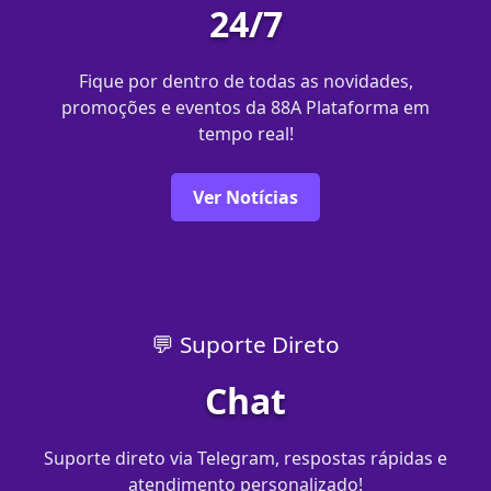
24/7
Fique por dentro de todas as novidades,
promoções e eventos da 88A Plataforma em
tempo real!
Ver Notícias
💬 Suporte Direto
Chat
Suporte direto via Telegram, respostas rápidas e
atendimento personalizado!