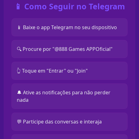
📱 Como Seguir no Telegram
📱 Baixe o app Telegram no seu dispositivo
🔍 Procure por "@888 Games APPOficial"
👆 Toque em "Entrar" ou "Join"
🔔 Ative as notificações para não perder
nada
💬 Participe das conversas e interaja