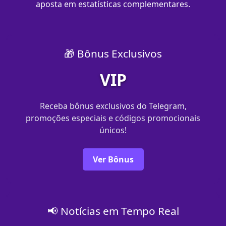
aposta em estatísticas complementares.
🎁 Bônus Exclusivos
VIP
Receba bônus exclusivos do Telegram,
promoções especiais e códigos promocionais
únicos!
Ver Bônus
📢 Notícias em Tempo Real