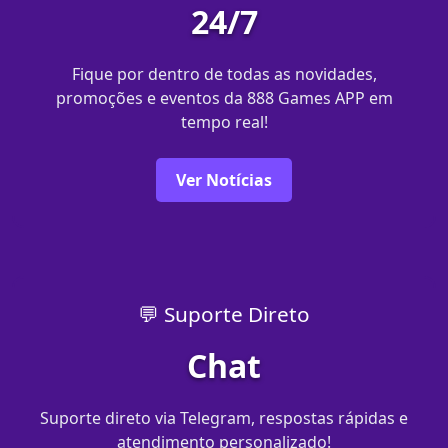
24/7
Fique por dentro de todas as novidades,
promoções e eventos da 888 Games APP em
tempo real!
Ver Notícias
💬 Suporte Direto
Chat
Suporte direto via Telegram, respostas rápidas e
atendimento personalizado!