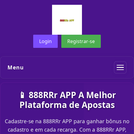
Login
Registrar-se
Menu
📱 888RRr APP A Melhor
Plataforma de Apostas
Cadastre-se na 888RRr APP para ganhar bônus no
cadastro e em cada recarga. Com a 888RRr APP,