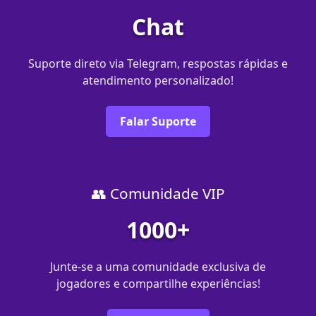
Chat
Suporte direto via Telegram, respostas rápidas e
atendimento personalizado!
Falar Suporte
👥 Comunidade VIP
1000+
Junte-se a uma comunidade exclusiva de
jogadores e compartilhe experiências!