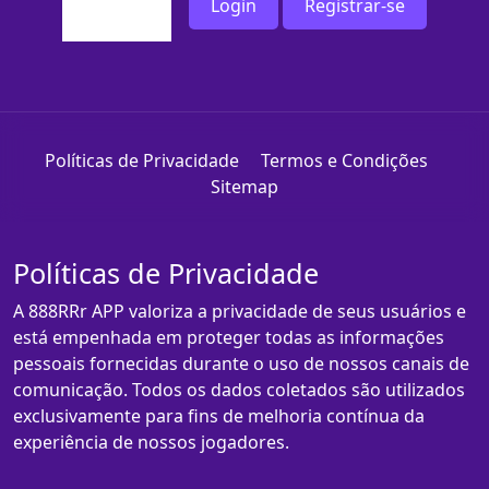
Login
Registrar-se
Políticas de Privacidade
Termos e Condições
Sitemap
Políticas de Privacidade
A 888RRr APP valoriza a privacidade de seus usuários e
está empenhada em proteger todas as informações
pessoais fornecidas durante o uso de nossos canais de
comunicação. Todos os dados coletados são utilizados
exclusivamente para fins de melhoria contínua da
experiência de nossos jogadores.