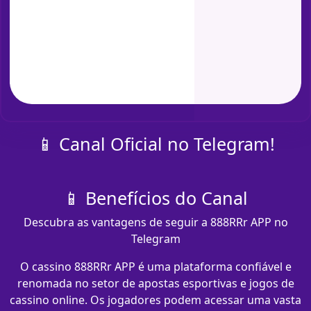
📱 Canal Oficial no Telegram!
📱 Benefícios do Canal
Descubra as vantagens de seguir a 888RRr APP no
Telegram
O cassino 888RRr APP é uma plataforma confiável e
renomada no setor de apostas esportivas e jogos de
cassino online. Os jogadores podem acessar uma vasta