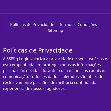
Políticas de Privacidade
Termos e Condições
Sitemap
Políticas de Privacidade
A 888Pg Login valoriza a privacidade de seus usuários e
está empenhada em proteger todas as informações
pessoais fornecidas durante o uso de nossos canais de
comunicação. Todos os dados coletados são utilizados
exclusivamente para fins de melhoria contínua da
experiência de nossos jogadores.