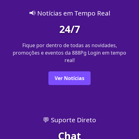
📢 Notícias em Tempo Real
24/7
Fique por dentro de todas as novidades,
promoções e eventos da 888Pg Login em tempo
real!
Ver Notícias
💬 Suporte Direto
Chat