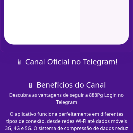
📱 Canal Oficial no Telegram!
📱 Benefícios do Canal
Descubra as vantagens de seguir a 888Pg Login no
Telegram
O aplicativo funciona perfeitamente em diferentes
tipos de conexão, desde redes Wi-Fi até dados móveis
3G, 4G e 5G. O sistema de compressão de dados reduz