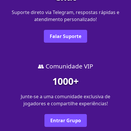
Suporte direto via Telegram, respostas rápidas e
atendimento personalizado!
Falar Suporte
👥 Comunidade VIP
1000+
Junte-se a uma comunidade exclusiva de
jogadores e compartilhe experiências!
Entrar Grupo