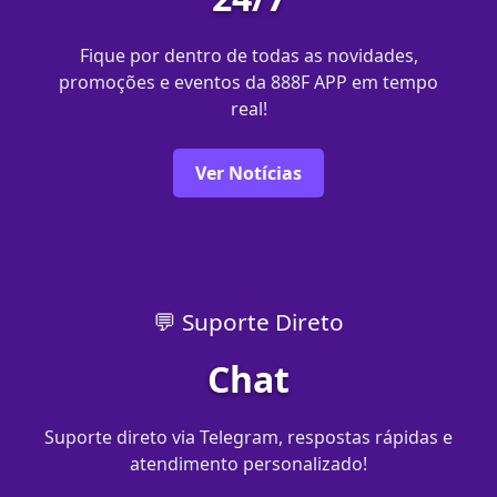
Fique por dentro de todas as novidades,
promoções e eventos da 888F APP em tempo
real!
Ver Notícias
💬 Suporte Direto
Chat
Suporte direto via Telegram, respostas rápidas e
atendimento personalizado!