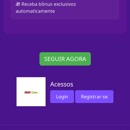
🎁 Receba bônus exclusivos
automaticamente
SEGUIR AGORA
Acessos
Login
Registrar-se