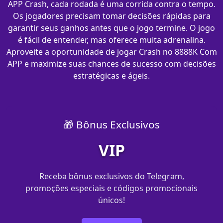
APP Crash, cada rodada é uma corrida contra o tempo.
Os jogadores precisam tomar decisões rápidas para
garantir seus ganhos antes que o jogo termine. O jogo
é fácil de entender, mas oferece muita adrenalina.
Aproveite a oportunidade de jogar Crash no 8888K Com
APP e maximize suas chances de sucesso com decisões
estratégicas e ágeis.
🎁 Bônus Exclusivos
VIP
Receba bônus exclusivos do Telegram,
promoções especiais e códigos promocionais
únicos!