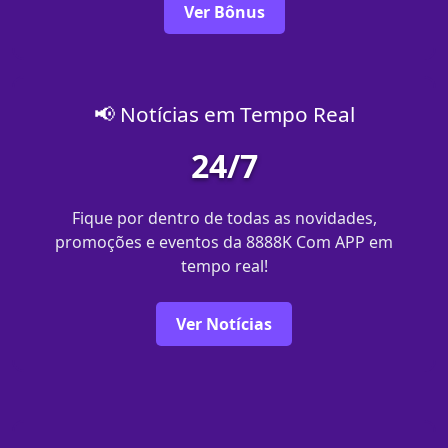
Ver Bônus
📢 Notícias em Tempo Real
24/7
Fique por dentro de todas as novidades,
promoções e eventos da 8888K Com APP em
tempo real!
Ver Notícias