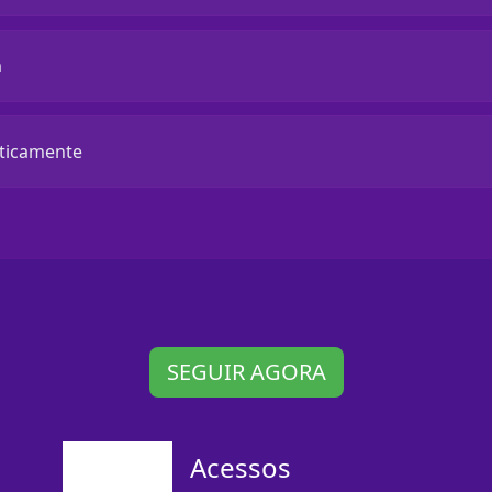
a
aticamente
SEGUIR AGORA
Acessos