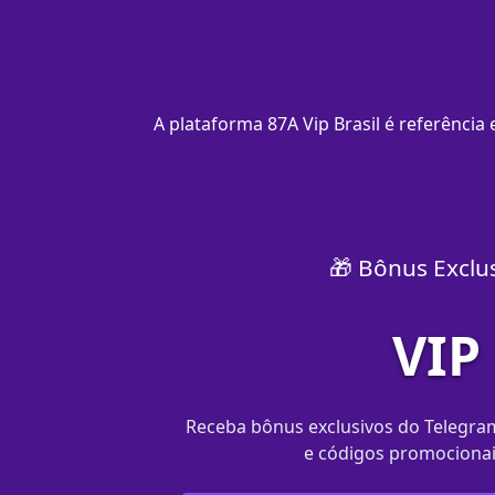
A plataforma 87A Vip Brasil é referência 
🎁 Bônus Exclu
VIP
Receba bônus exclusivos do Telegra
e códigos promocionai