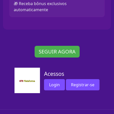
🎁 Receba bônus exclusivos
automaticamente
SEGUIR AGORA
Acessos
Login
Registrar-se