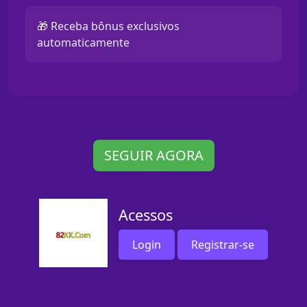
🎁 Receba bônus exclusivos
automaticamente
SEGUIR AGORA
Acessos
Login
Registrar-se