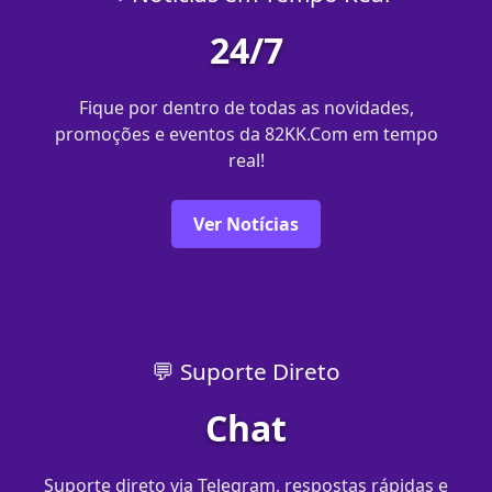
24/7
Fique por dentro de todas as novidades,
promoções e eventos da 82KK.Com em tempo
real!
Ver Notícias
💬 Suporte Direto
Chat
Suporte direto via Telegram, respostas rápidas e