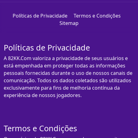
Políticas de Privacidade
Termos e Condições
Sitemap
Políticas de Privacidade
A 82KK.Com valoriza a privacidade de seus usuários e
está empenhada em proteger todas as informações
pessoais fornecidas durante o uso de nossos canais de
comunicação. Todos os dados coletados são utilizados
exclusivamente para fins de melhoria contínua da
experiência de nossos jogadores.
Termos e Condições