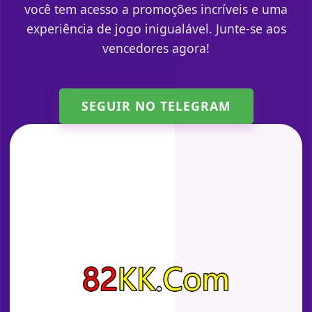
você tem acesso a promoções incríveis e uma
experiência de jogo inigualável. Junte-se aos
vencedores agora!
SEGUIR NO TELEGRAM