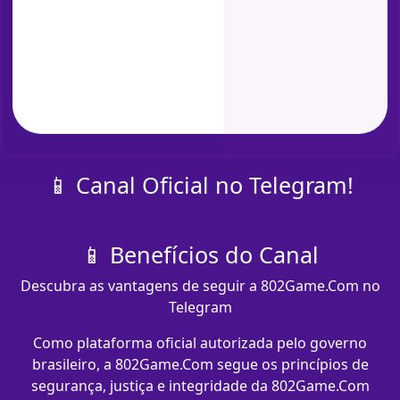
📱 Canal Oficial no Telegram!
📱 Benefícios do Canal
Descubra as vantagens de seguir a 802Game.Com no
Telegram
Como plataforma oficial autorizada pelo governo
brasileiro, a 802Game.Com segue os princípios de
segurança, justiça e integridade da 802Game.Com