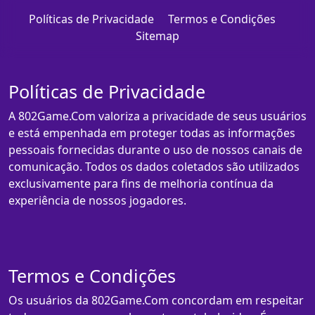
Políticas de Privacidade
Termos e Condições
Sitemap
Políticas de Privacidade
A 802Game.Com valoriza a privacidade de seus usuários
e está empenhada em proteger todas as informações
pessoais fornecidas durante o uso de nossos canais de
comunicação. Todos os dados coletados são utilizados
exclusivamente para fins de melhoria contínua da
experiência de nossos jogadores.
Termos e Condições
Os usuários da 802Game.Com concordam em respeitar