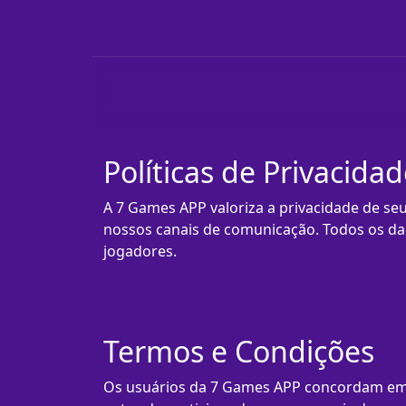
Políticas de Privacida
A 7 Games APP valoriza a privacidade de s
nossos canais de comunicação. Todos os dad
jogadores.
Termos e Condições
Os usuários da 7 Games APP concordam em r