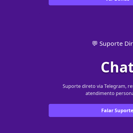
💬 Suporte Di
Cha
Suporte direto via Telegram, r
atendimento persona
Falar Suport