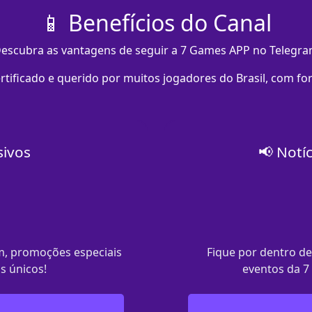
📱 Benefícios do Canal
escubra as vantagens de seguir a 7 Games APP no Telegr
rtificado e querido por muitos jogadores do Brasil, com fo
sivos
📢 Notí
m, promoções especiais
Fique por dentro d
s únicos!
eventos da 7