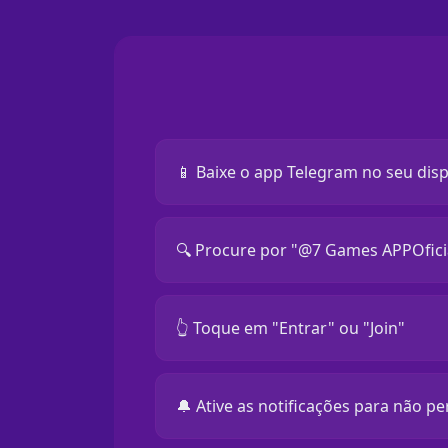
📱 Baixe o app Telegram no seu disp
🔍 Procure por "@7 Games APPOfici
👆 Toque em "Entrar" ou "Join"
🔔 Ative as notificações para não p