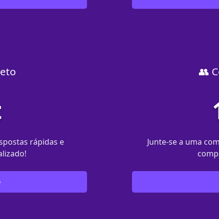
reto
👥 
t
espostas rápidas e
Junte-se a uma com
lizado!
compa
e