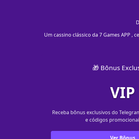
D
Um cassino clássico da 7 Games APP , ce
🎁 Bônus Exclu
VIP
Receba bônus exclusivos do Telegra
e códigos promocionai
Ver Bônus