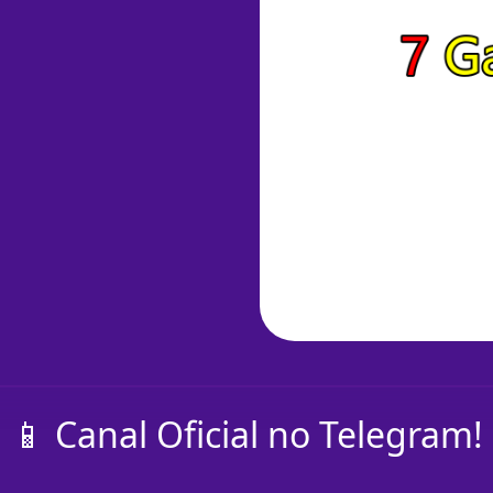
📱 Canal Oficial no Telegram!