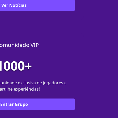
Ver Notícias
Comunidade VIP
1000+
unidade exclusiva de jogadores e
rtilhe experiências!
Entrar Grupo