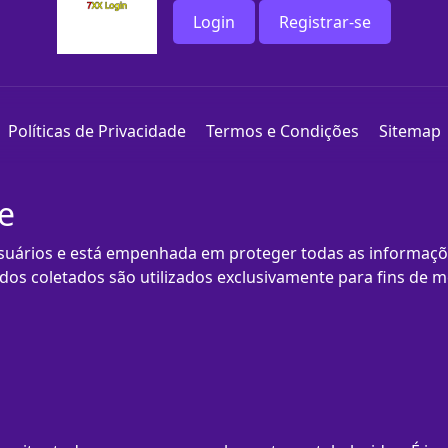
Login
Registrar-se
Políticas de Privacidade
Termos e Condições
Sitemap
de
 usuários e está empenhada em proteger todas as informaçõ
os coletados são utilizados exclusivamente para fins de m