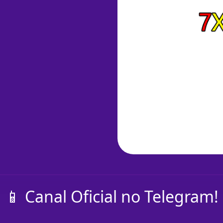
📱 Canal Oficial no Telegram!