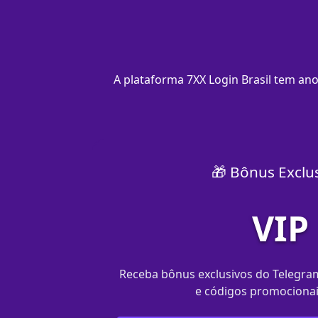
A plataforma 7XX Login Brasil tem an
🎁 Bônus Exclu
VIP
Receba bônus exclusivos do Telegra
e códigos promocionai