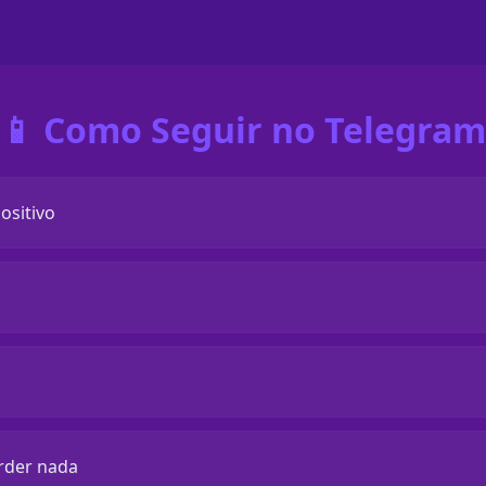
📱 Como Seguir no Telegram
ositivo
erder nada