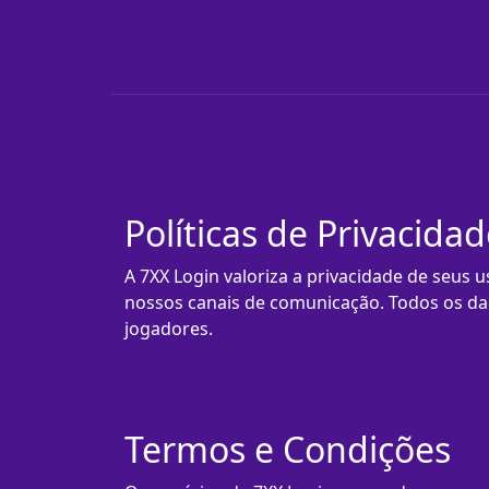
Políticas de Privacida
A 7XX Login valoriza a privacidade de seus
nossos canais de comunicação. Todos os dad
jogadores.
Termos e Condições