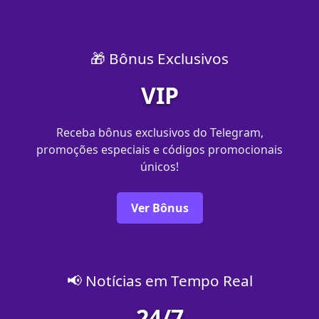
🎁 Bônus Exclusivos
VIP
Receba bônus exclusivos do Telegram,
promoções especiais e códigos promocionais
únicos!
Ver Bônus
📢 Notícias em Tempo Real
24/7