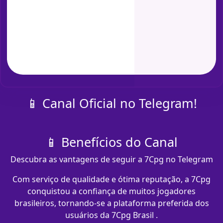
📱 Canal Oficial no Telegram!
📱 Benefícios do Canal
Descubra as vantagens de seguir a 7Cpg no Telegram
Com serviço de qualidade e ótima reputação, a 7Cpg
conquistou a confiança de muitos jogadores
brasileiros, tornando-se a plataforma preferida dos
usuários da 7Cpg Brasil .