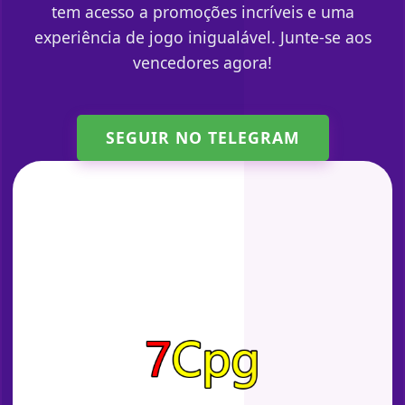
tem acesso a promoções incríveis e uma
experiência de jogo inigualável. Junte-se aos
vencedores agora!
SEGUIR NO TELEGRAM