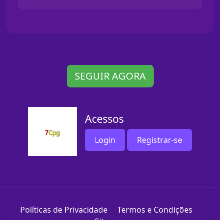
SEGUIR AGORA
Acessos
Login
Registrar-se
Políticas de Privacidade
Termos e Condições