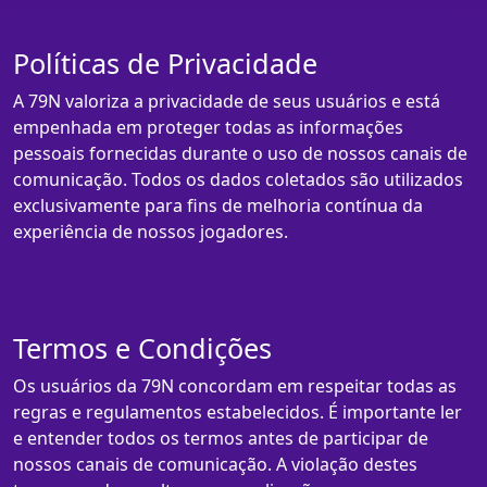
Políticas de Privacidade
A 79N valoriza a privacidade de seus usuários e está
empenhada em proteger todas as informações
pessoais fornecidas durante o uso de nossos canais de
comunicação. Todos os dados coletados são utilizados
exclusivamente para fins de melhoria contínua da
experiência de nossos jogadores.
Termos e Condições
Os usuários da 79N concordam em respeitar todas as
regras e regulamentos estabelecidos. É importante ler
e entender todos os termos antes de participar de
nossos canais de comunicação. A violação destes