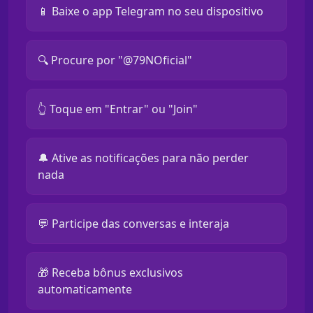
📱 Baixe o app Telegram no seu dispositivo
🔍 Procure por "@79NOficial"
👆 Toque em "Entrar" ou "Join"
🔔 Ative as notificações para não perder
nada
💬 Participe das conversas e interaja
🎁 Receba bônus exclusivos
automaticamente