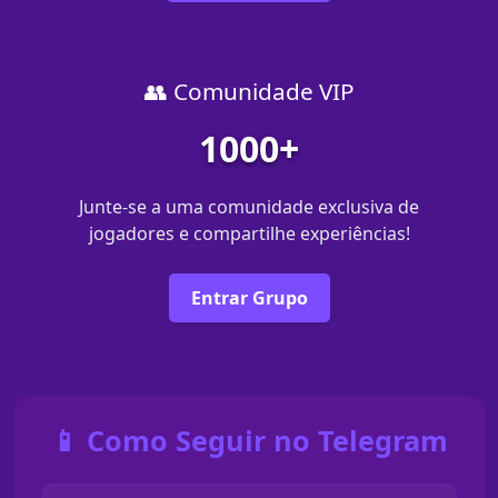
👥 Comunidade VIP
1000+
Junte-se a uma comunidade exclusiva de
jogadores e compartilhe experiências!
Entrar Grupo
📱 Como Seguir no Telegram