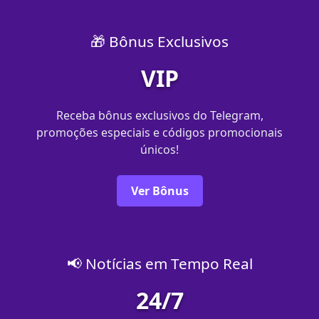
🎁 Bônus Exclusivos
VIP
Receba bônus exclusivos do Telegram,
promoções especiais e códigos promocionais
únicos!
Ver Bônus
📢 Notícias em Tempo Real
24/7