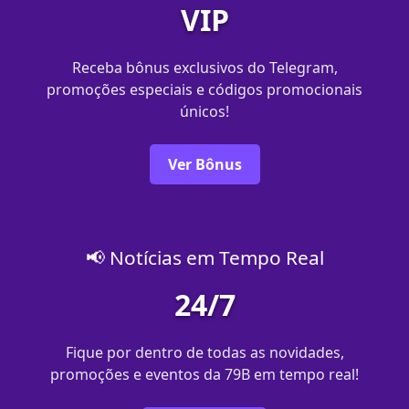
VIP
Receba bônus exclusivos do Telegram,
promoções especiais e códigos promocionais
únicos!
Ver Bônus
📢 Notícias em Tempo Real
24/7
Fique por dentro de todas as novidades,
promoções e eventos da 79B em tempo real!