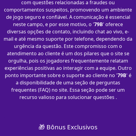
com questões relacionadas a fraudes ou
comportamentos suspeitos, promovendo um ambiente
de jogo seguro e confiável. A comunicação é essencial
neste campo, e por esse motivo, o '
79B
' oferece
diversas opções de contato, incluindo chat ao vivo, e-
mail e até mesmo suporte por telefone, dependendo da
urgência da questão. Este compromisso com o
atendimento ao cliente é um dos pilares que o site se
orgulha, pois os jogadores frequentemente relatam
experiências positivas ao interagir com a equipe. Outro
ponto importante sobre o suporte ao cliente no '
79B
' é
a disponibilidade de uma seção de perguntas
frequentes (FAQ) no site. Essa seção pode ser um
recurso valioso para solucionar questões .
🎁 Bônus Exclusivos