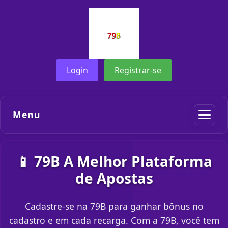
Login
Registrar-se
Menu
📱 79B A Melhor Plataforma
de Apostas
Cadastre-se na 79B para ganhar bônus no
cadastro e em cada recarga. Com a 79B, você tem