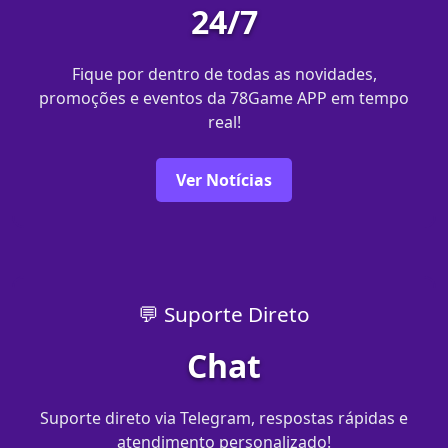
24/7
Fique por dentro de todas as novidades,
promoções e eventos da 78Game APP em tempo
real!
Ver Notícias
💬 Suporte Direto
Chat
Suporte direto via Telegram, respostas rápidas e
atendimento personalizado!