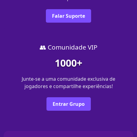
Falar Suporte
👥 Comunidade VIP
1000+
Junte-se a uma comunidade exclusiva de
jogadores e compartilhe experiências!
Entrar Grupo