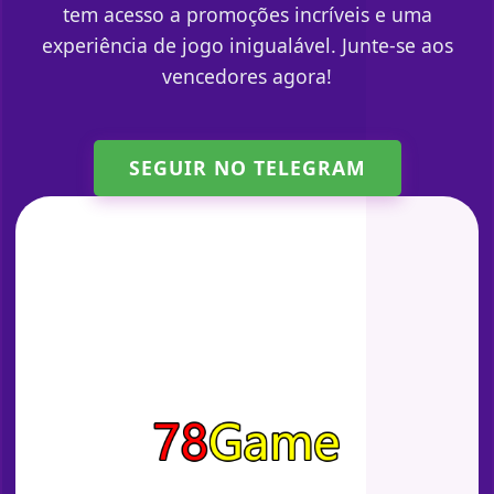
tem acesso a promoções incríveis e uma
experiência de jogo inigualável. Junte-se aos
vencedores agora!
SEGUIR NO TELEGRAM