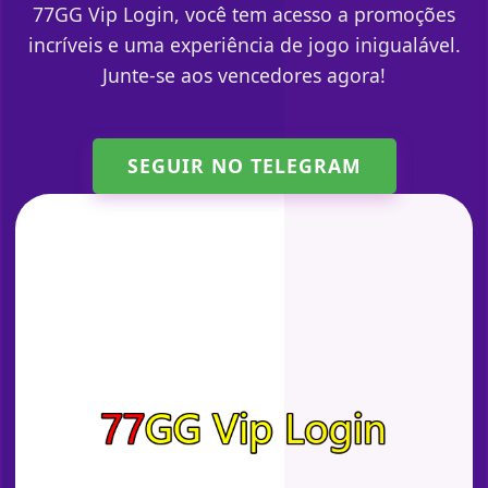
77GG Vip Login, você tem acesso a promoções
incríveis e uma experiência de jogo inigualável.
Junte-se aos vencedores agora!
SEGUIR NO TELEGRAM