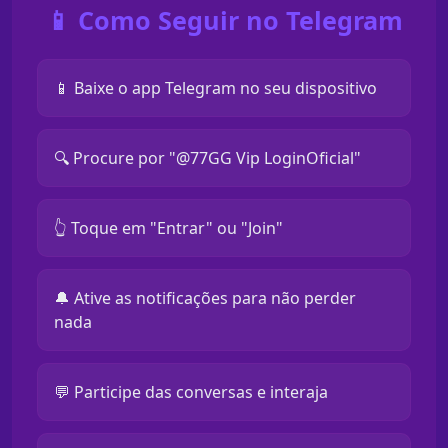
📱 Como Seguir no Telegram
📱 Baixe o app Telegram no seu dispositivo
🔍 Procure por "@77GG Vip LoginOficial"
👆 Toque em "Entrar" ou "Join"
🔔 Ative as notificações para não perder
nada
💬 Participe das conversas e interaja