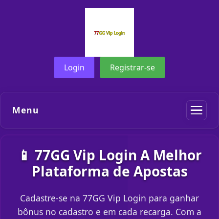
Login
Registrar-se
Menu
📱 77GG Vip Login A Melhor
Plataforma de Apostas
Cadastre-se na 77GG Vip Login para ganhar
bônus no cadastro e em cada recarga. Com a