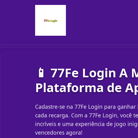
📱 77Fe Login A 
Plataforma de A
Cadastre-se na 77Fe Login para ganhar
cada recarga. Com a 77Fe Login, você 
incríveis e uma experiência de jogo inig
vencedores agora!