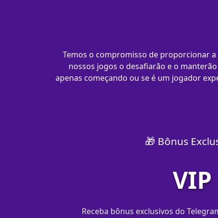
Temos o compromisso de proporcionar a v
nossos jogos o desafiarão e o manterão 
apenas começando ou se é um jogador exper
🎁 Bônus Exclu
VIP
Receba bônus exclusivos do Telegra