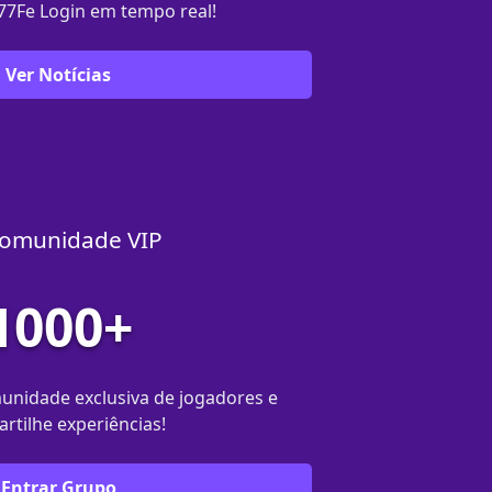
77Fe Login em tempo real!
Ver Notícias
Comunidade VIP
1000+
unidade exclusiva de jogadores e
rtilhe experiências!
Entrar Grupo