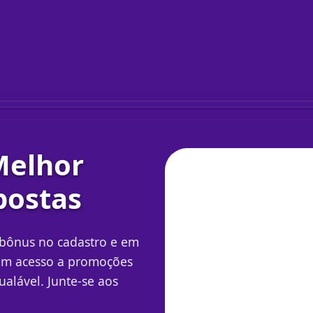
Melhor
postas
 bônus no cadastro e em
tem acesso a promoções
ualável. Junte-se aos