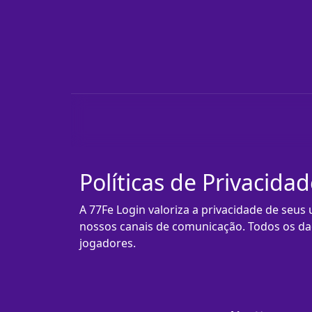
Políticas de Privacida
A 77Fe Login valoriza a privacidade de seu
nossos canais de comunicação. Todos os dad
jogadores.