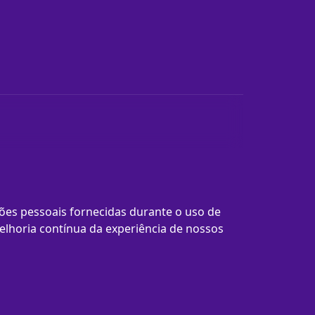
ões pessoais fornecidas durante o uso de
elhoria contínua da experiência de nossos