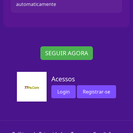
automaticamente
SEGUIR AGORA
Acessos
Login
Registrar-se