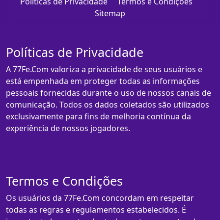
Políticas de Privacidade
Termos e Condições
Sitemap
Políticas de Privacidade
A 77Fe.Com valoriza a privacidade de seus usuários e
está empenhada em proteger todas as informações
pessoais fornecidas durante o uso de nossos canais de
comunicação. Todos os dados coletados são utilizados
exclusivamente para fins de melhoria contínua da
experiência de nossos jogadores.
Termos e Condições
Os usuários da 77Fe.Com concordam em respeitar
todas as regras e regulamentos estabelecidos. É