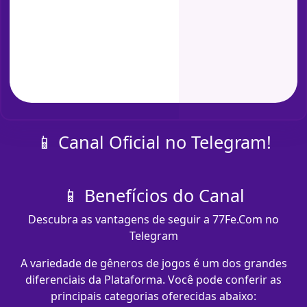
📱 Canal Oficial no Telegram!
📱 Benefícios do Canal
Descubra as vantagens de seguir a 77Fe.Com no
Telegram
A variedade de gêneros de jogos é um dos grandes
diferenciais da Plataforma. Você pode conferir as
principais categorias oferecidas abaixo: