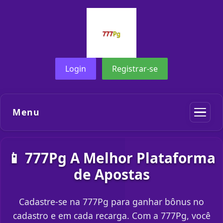
Login
Registrar-se
Menu
📱 777Pg A Melhor Plataforma
de Apostas
Cadastre-se na 777Pg para ganhar bônus no
cadastro e em cada recarga. Com a 777Pg, você