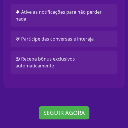
🔔 Ative as notificações para não perder
nada
💬 Participe das conversas e interaja
🎁 Receba bônus exclusivos
automaticamente
SEGUIR AGORA