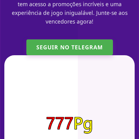
tem acesso a promoções incríveis e uma
experiência de jogo inigualável. Junte-se aos
vencedores agora!
SEGUIR NO TELEGRAM