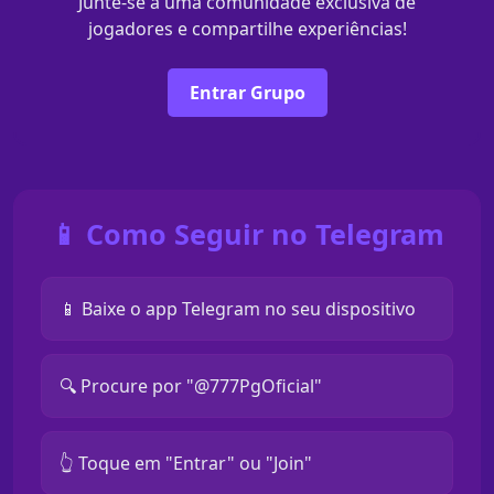
Junte-se a uma comunidade exclusiva de
jogadores e compartilhe experiências!
Entrar Grupo
📱 Como Seguir no Telegram
📱 Baixe o app Telegram no seu dispositivo
🔍 Procure por "@777PgOficial"
👆 Toque em "Entrar" ou "Join"