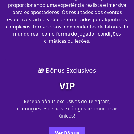
proporcionando uma experiência realista e imersiva
para os apostadores. Os resultados dos eventos
esportivos virtuais são determinados por algoritmos
complexos, tornando-os independentes de fatores do
mundo real, como forma do jogador, condições
climáticas ou lesões.
🎁 Bônus Exclusivos
VIP
Receba bônus exclusivos do Telegram,
promoções especiais e códigos promocionais
únicos!
Ver Bônus