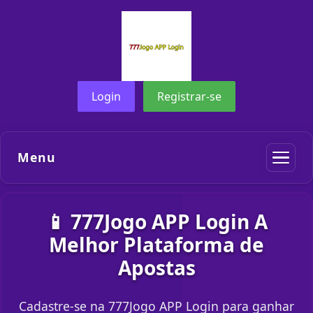
Login
Registrar-se
Menu
📱 777Jogo APP Login A
Melhor Plataforma de
Apostas
Cadastre-se na 777Jogo APP Login para ganhar