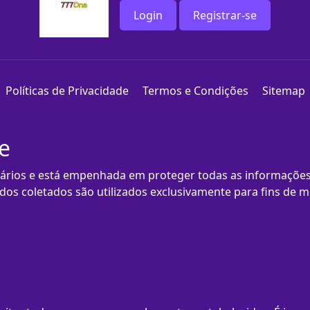
Login
Registrar-se
Políticas de Privacidade
Termos e Condições
Sitemap
de
uários e está empenhada em proteger todas as informações
os coletados são utilizados exclusivamente para fins de m