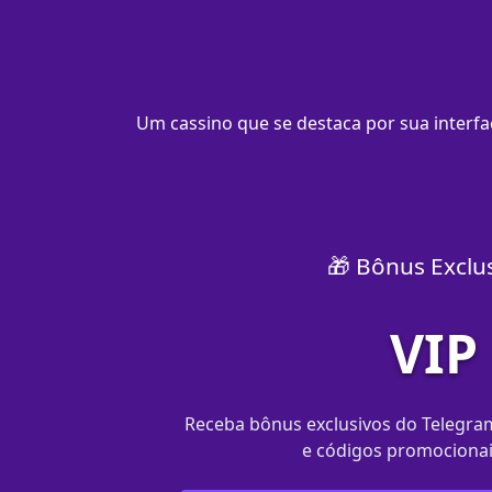
Um cassino que se destaca por sua interfa
🎁 Bônus Exclu
VIP
Receba bônus exclusivos do Telegra
e códigos promocionai