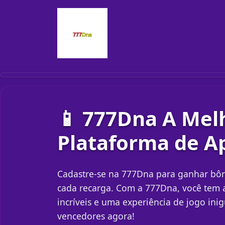
📱 777Dna A Mel
Plataforma de A
Cadastre-se na 777Dna para ganhar bô
cada recarga. Com a 777Dna, você tem
incríveis e uma experiência de jogo inig
vencedores agora!