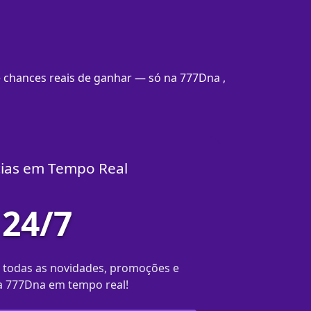
e chances reais de ganhar — só na 777Dna ,
cias em Tempo Real
24/7
e todas as novidades, promoções e
a 777Dna em tempo real!