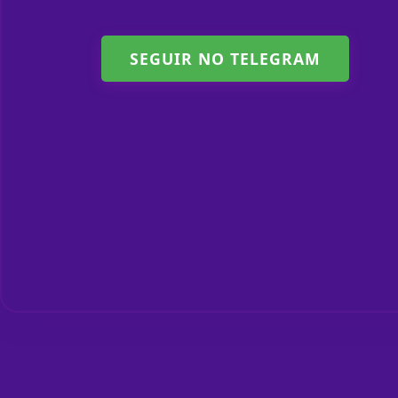
SEGUIR NO TELEGRAM