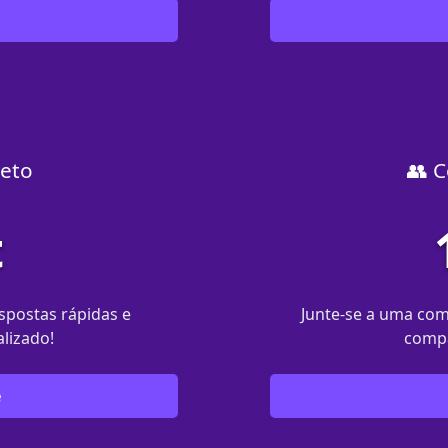
reto
👥 
t
espostas rápidas e
Junte-se a uma com
lizado!
compa
e