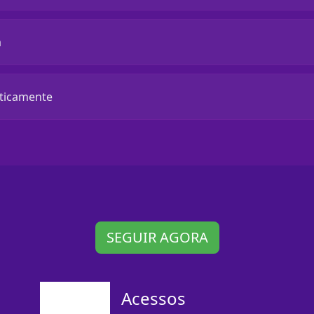
a
aticamente
SEGUIR AGORA
Acessos