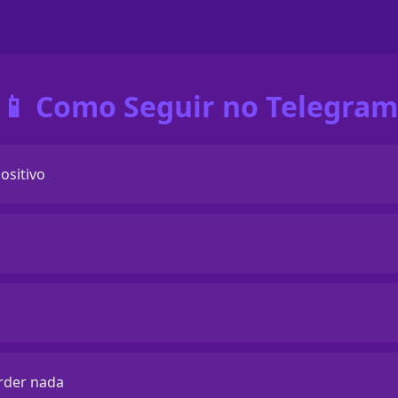
📱 Como Seguir no Telegram
ositivo
erder nada