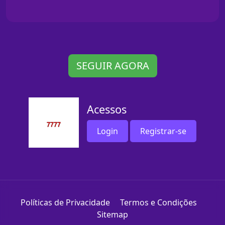
SEGUIR AGORA
Acessos
Login
Registrar-se
Políticas de Privacidade
Termos e Condições
Sitemap