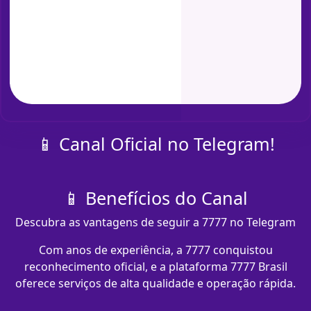
📱 Canal Oficial no Telegram!
📱 Benefícios do Canal
Descubra as vantagens de seguir a 7777 no Telegram
Com anos de experiência, a 7777 conquistou
reconhecimento oficial, e a plataforma 7777 Brasil
oferece serviços de alta qualidade e operação rápida.