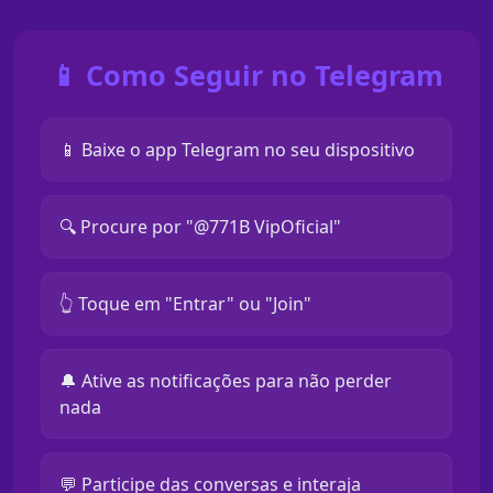
📱 Como Seguir no Telegram
📱 Baixe o app Telegram no seu dispositivo
🔍 Procure por "@771B VipOficial"
👆 Toque em "Entrar" ou "Join"
🔔 Ative as notificações para não perder
nada
💬 Participe das conversas e interaja