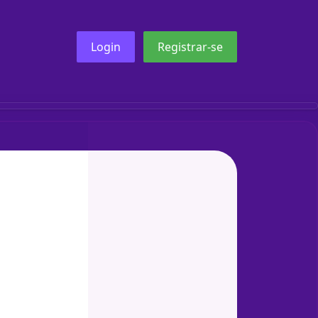
Login
Registrar-se