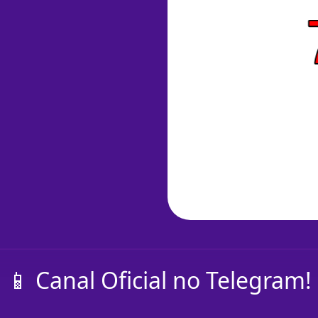
📱 Canal Oficial no Telegram!