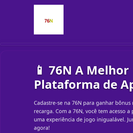
📱 76N A Melhor
Plataforma de A
Cadastre-se na 76N para ganhar bônus 
recarga. Com a 76N, você tem acesso a 
uma experiência de jogo inigualável. J
agora!