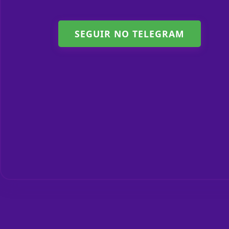
SEGUIR NO TELEGRAM