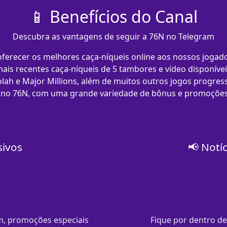
📱 Benefícios do Canal
Descubra as vantagens de seguir a 76N no Telegram
erecer os melhores caça-níqueis online aos nossos jogado
mais recentes caça-níqueis de 5 tambores e vídeo disponí
lah e Major Millions, além de muitos outros jogos progre
ino 76N, com uma grande variedade de bônus e promoções 
sivos
📢 Notí
m, promoções especiais
Fique por dentro d