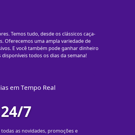
res. Temos tudo, desde os clássicos caça-
veis. Oferecemos uma ampla variedade de
ssivos. E você também pode ganhar dinheiro
disponíveis todos os dias da semana!
cias em Tempo Real
24/7
e todas as novidades, promoções e