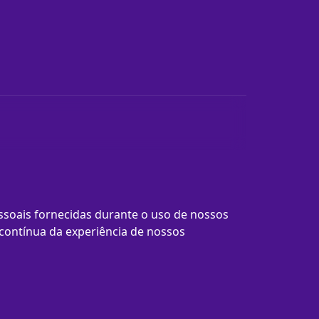
ssoais fornecidas durante o uso de nossos
 contínua da experiência de nossos