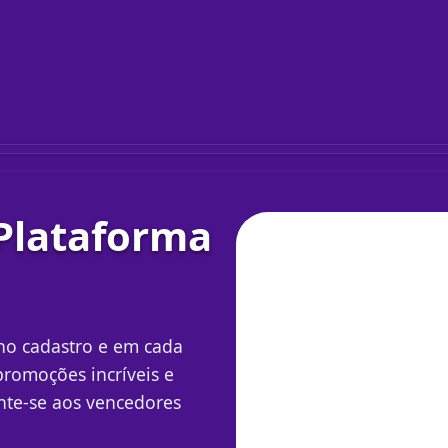
 Plataforma
no cadastro e em cada
promoções incríveis e
unte-se aos vencedores