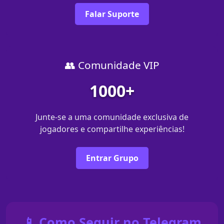
Falar Suporte
👥 Comunidade VIP
1000+
Junte-se a uma comunidade exclusiva de
jogadores e compartilhe experiências!
Entrar Grupo
📱 Como Seguir no Telegram