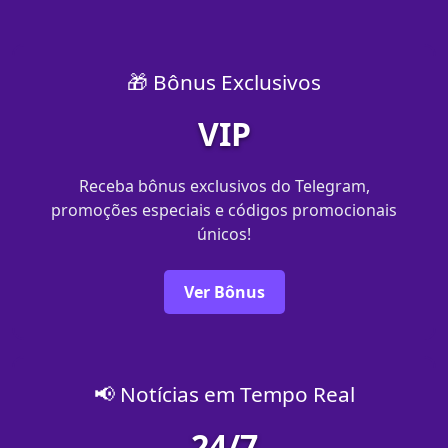
🎁 Bônus Exclusivos
VIP
Receba bônus exclusivos do Telegram,
promoções especiais e códigos promocionais
únicos!
Ver Bônus
📢 Notícias em Tempo Real
24/7