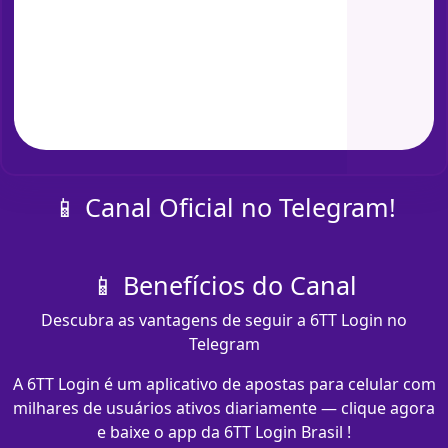
📱 Canal Oficial no Telegram!
📱 Benefícios do Canal
Descubra as vantagens de seguir a 6TT Login no
Telegram
A 6TT Login é um aplicativo de apostas para celular com
milhares de usuários ativos diariamente — clique agora
e baixe o app da 6TT Login Brasil !