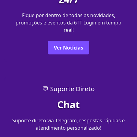
Fique por dentro de todas as novidades,
promoções e eventos da 6TT Login em tempo
real!
Ver Notícias
💬 Suporte Direto
Chat
Suporte direto via Telegram, respostas rápidas e
atendimento personalizado!