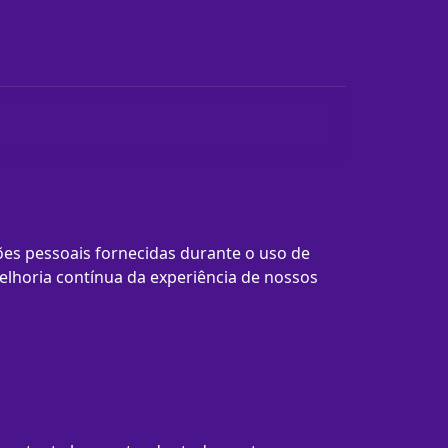
es pessoais fornecidas durante o uso de
elhoria contínua da experiência de nossos