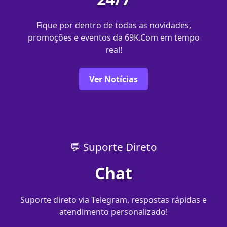
Fique por dentro de todas as novidades,
promoções e eventos da 69K.Com em tempo
real!
Ver Notícias
💬 Suporte Direto
Chat
Suporte direto via Telegram, respostas rápidas e
atendimento personalizado!