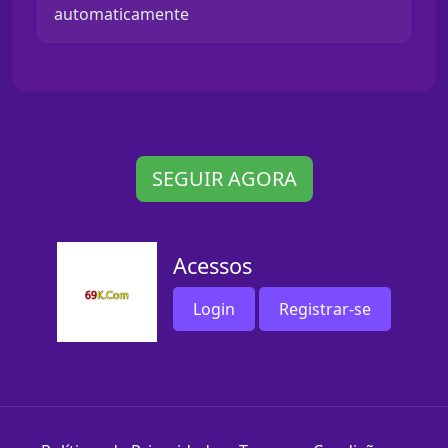
automaticamente
SEGUIR AGORA
Acessos
Login
Registrar-se