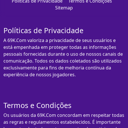
Políticas de Privacidade
Termos e Condições
Sitemap
Políticas de Privacidade
A 69K.Com valoriza a privacidade de seus usuários e
está empenhada em proteger todas as informações
pessoais fornecidas durante o uso de nossos canais de
comunicação. Todos os dados coletados são utilizados
exclusivamente para fins de melhoria contínua da
experiência de nossos jogadores.
Termos e Condições
Os usuários da 69K.Com concordam em respeitar todas
as regras e regulamentos estabelecidos. É importante