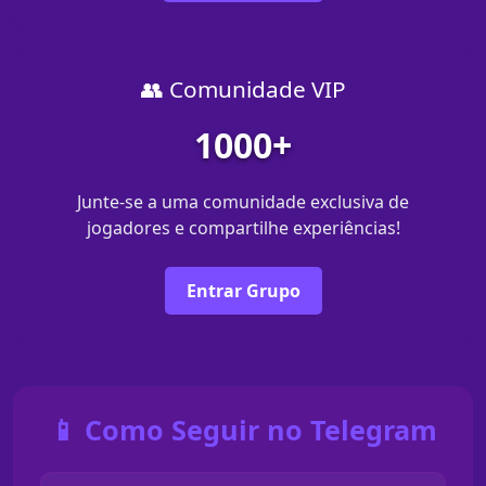
👥 Comunidade VIP
1000+
Junte-se a uma comunidade exclusiva de
jogadores e compartilhe experiências!
Entrar Grupo
📱 Como Seguir no Telegram