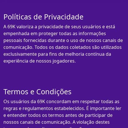
Políticas de Privacidade
A 69K valoriza a privacidade de seus usuários e está
empenhada em proteger todas as informações
pessoais fornecidas durante o uso de nossos canais de
comunicação. Todos os dados coletados são utilizados
exclusivamente para fins de melhoria contínua da
experiência de nossos jogadores.
Termos e Condições
Os usuários da 69K concordam em respeitar todas as
regras e regulamentos estabelecidos. É importante ler
e entender todos os termos antes de participar de
nossos canais de comunicação. A violação destes