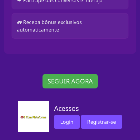
💬 Participe das conversas e interaja
🎁 Receba bônus exclusivos
automaticamente
SEGUIR AGORA
Acessos
Login
Registrar-se