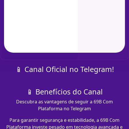
📱 Canal Oficial no Telegram!
📱 Benefícios do Canal
Descubra as vantagens de seguir a 69B Com
Plataforma no Telegram
Para garantir segurança e estabilidade, a 69B Com
Plataforma investe pesado em tecnologia avançada e