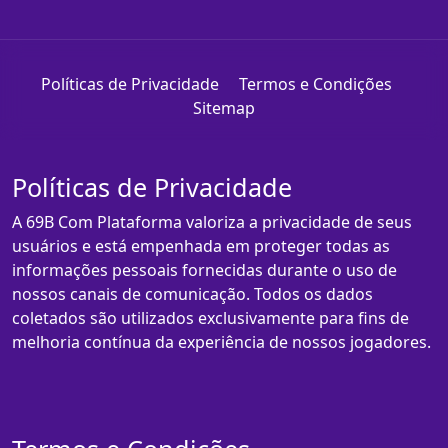
Políticas de Privacidade
Termos e Condições
Sitemap
Políticas de Privacidade
A 69B Com Plataforma valoriza a privacidade de seus
usuários e está empenhada em proteger todas as
informações pessoais fornecidas durante o uso de
nossos canais de comunicação. Todos os dados
coletados são utilizados exclusivamente para fins de
melhoria contínua da experiência de nossos jogadores.