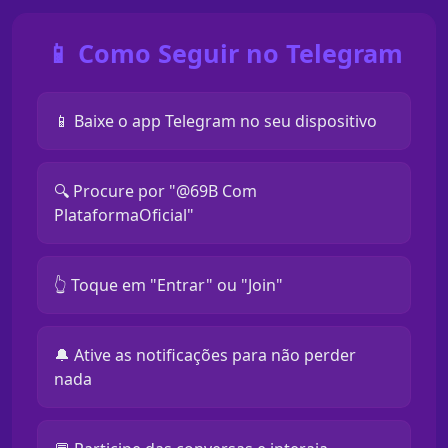
📱 Como Seguir no Telegram
📱 Baixe o app Telegram no seu dispositivo
🔍 Procure por "@69B Com
PlataformaOficial"
👆 Toque em "Entrar" ou "Join"
🔔 Ative as notificações para não perder
nada