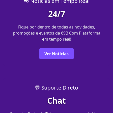
📢 Notícias em Tempo Real
24/7
Fique por dentro de todas as novidades,
promoções e eventos da 69B Com Plataforma
em tempo real!
Ver Notícias
💬 Suporte Direto
Chat