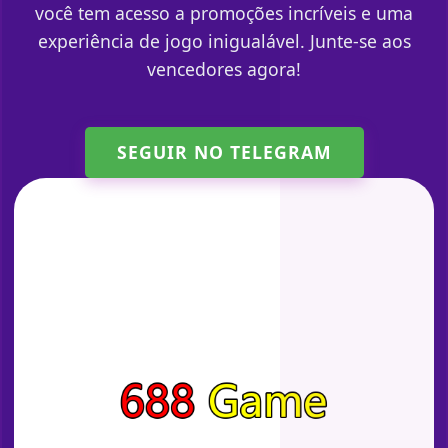
você tem acesso a promoções incríveis e uma
experiência de jogo inigualável. Junte-se aos
vencedores agora!
SEGUIR NO TELEGRAM