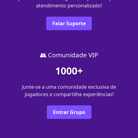
atendimento personalizado!
Falar Suporte
👥 Comunidade VIP
1000+
Junte-se a uma comunidade exclusiva de
jogadores e compartilhe experiências!
Entrar Grupo