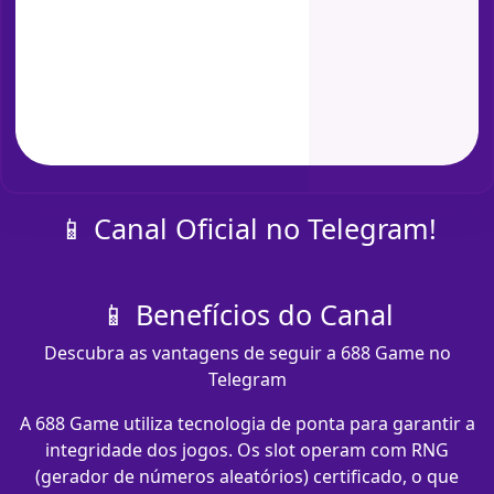
📱 Canal Oficial no Telegram!
📱 Benefícios do Canal
Descubra as vantagens de seguir a 688 Game no
Telegram
A 688 Game utiliza tecnologia de ponta para garantir a
integridade dos jogos. Os slot operam com RNG
(gerador de números aleatórios) certificado, o que