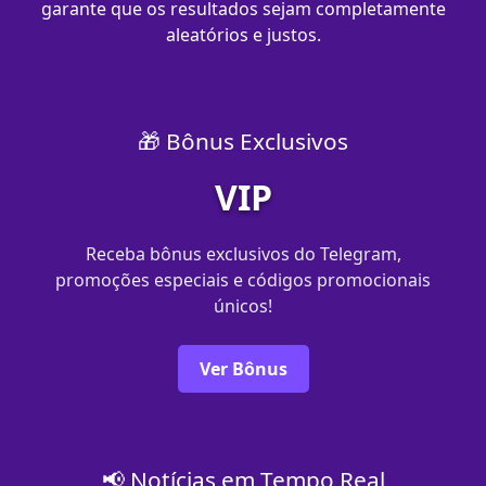
garante que os resultados sejam completamente
aleatórios e justos.
🎁 Bônus Exclusivos
VIP
Receba bônus exclusivos do Telegram,
promoções especiais e códigos promocionais
únicos!
Ver Bônus
📢 Notícias em Tempo Real