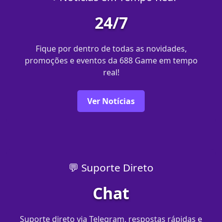
24/7
Fique por dentro de todas as novidades,
promoções e eventos da 688 Game em tempo
real!
Ver Notícias
💬 Suporte Direto
Chat
Suporte direto via Telegram, respostas rápidas e