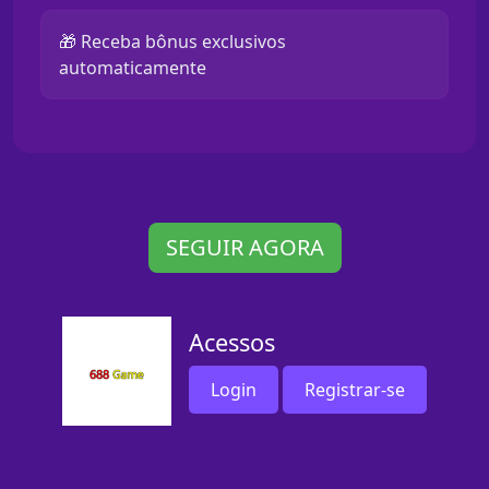
🎁 Receba bônus exclusivos
automaticamente
SEGUIR AGORA
Acessos
Login
Registrar-se