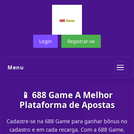
Login
Registrar-se
Menu
📱 688 Game A Melhor
Plataforma de Apostas
Cadastre-se na 688 Game para ganhar bônus no
cadastro e em cada recarga. Com a 688 Game,