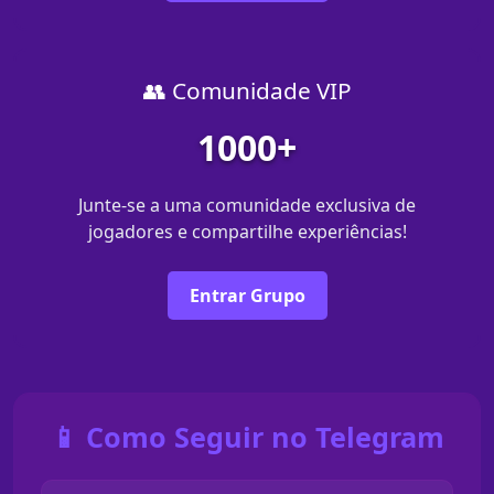
👥 Comunidade VIP
1000+
Junte-se a uma comunidade exclusiva de
jogadores e compartilhe experiências!
Entrar Grupo
📱 Como Seguir no Telegram