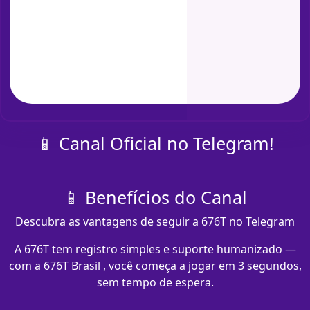
📱 Canal Oficial no Telegram!
📱 Benefícios do Canal
Descubra as vantagens de seguir a 676T no Telegram
A 676T tem registro simples e suporte humanizado —
com a 676T Brasil , você começa a jogar em 3 segundos,
sem tempo de espera.