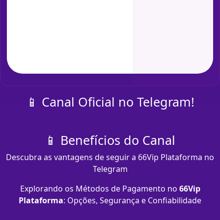
📱 Canal Oficial no Telegram!
📱 Benefícios do Canal
Descubra as vantagens de seguir a 66Vip Plataforma no
Telegram
Explorando os Métodos de Pagamento no
66Vip
Plataforma
: Opções, Segurança e Confiabilidade