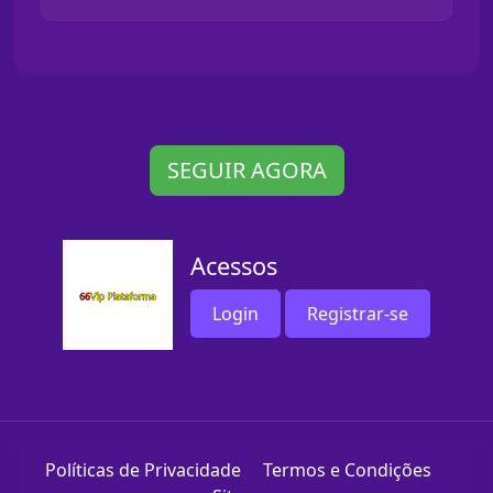
SEGUIR AGORA
Acessos
Login
Registrar-se
Políticas de Privacidade
Termos e Condições