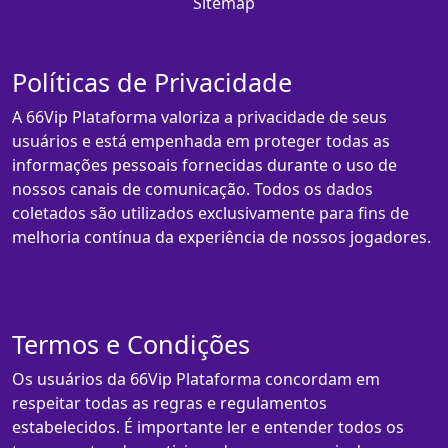
Sitemap
Políticas de Privacidade
A 66Vip Plataforma valoriza a privacidade de seus
usuários e está empenhada em proteger todas as
informações pessoais fornecidas durante o uso de
nossos canais de comunicação. Todos os dados
coletados são utilizados exclusivamente para fins de
melhoria contínua da experiência de nossos jogadores.
Termos e Condições
Os usuários da 66Vip Plataforma concordam em
respeitar todas as regras e regulamentos
estabelecidos. É importante ler e entender todos os