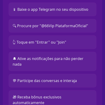
📱 Baixe o app Telegram no seu dispositivo
🔍 Procure por "@66Vip PlataformaOficial"
👆 Toque em "Entrar" ou "Join"
🔔 Ative as notificações para não perder
nada
💬 Participe das conversas e interaja
🎁 Receba bônus exclusivos
automaticamente