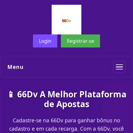
Login
Registrar-se
Menu
📱 66Dv A Melhor Plataforma
de Apostas
Cadastre-se na 66Dv para ganhar bônus no
cadastro e em cada recarga. Com a 66Dv, você