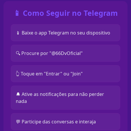
📱 Como Seguir no Telegram
📱 Baixe o app Telegram no seu dispositivo
🔍 Procure por "@66DvOficial"
👆 Toque em "Entrar" ou "Join"
🔔 Ative as notificações para não perder
nada
💬 Participe das conversas e interaja