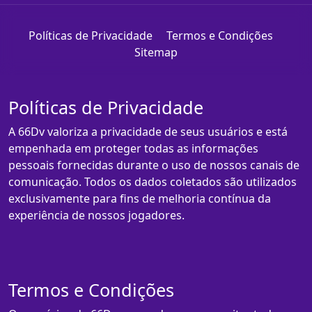
Políticas de Privacidade
Termos e Condições
Sitemap
Políticas de Privacidade
A 66Dv valoriza a privacidade de seus usuários e está
empenhada em proteger todas as informações
pessoais fornecidas durante o uso de nossos canais de
comunicação. Todos os dados coletados são utilizados
exclusivamente para fins de melhoria contínua da
experiência de nossos jogadores.
Termos e Condições