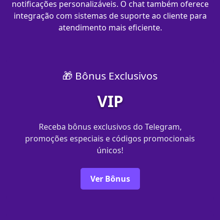
notificações personalizáveis. O chat também oferece
integração com sistemas de suporte ao cliente para
atendimento mais eficiente.
🎁 Bônus Exclusivos
VIP
Receba bônus exclusivos do Telegram,
promoções especiais e códigos promocionais
únicos!
Ver Bônus