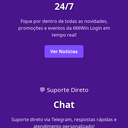
24/7
Fique por dentro de todas as novidades,
promoções e eventos da 666Win Login em
tempo real!
Ver Notícias
💬 Suporte Direto
Chat
Suporte direto via Telegram, respostas rápidas e
atendimento personalizado!