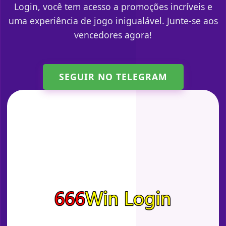
Login, você tem acesso a promoções incríveis e
uma experiência de jogo inigualável. Junte-se aos
vencedores agora!
SEGUIR NO TELEGRAM