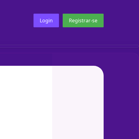
Login
Registrar-se