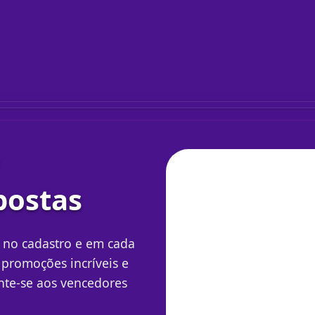
postas
 no cadastro e em cada
 promoções incríveis e
unte-se aos vencedores