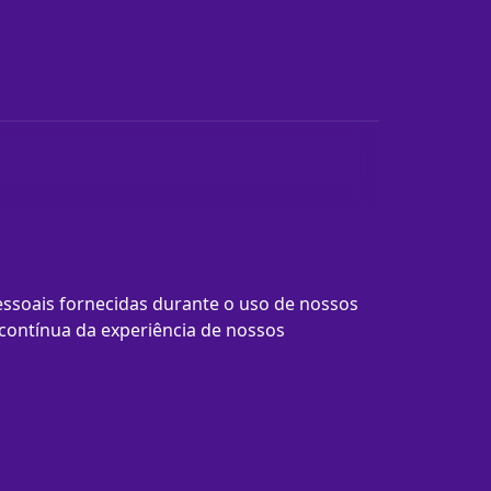
essoais fornecidas durante o uso de nossos
 contínua da experiência de nossos