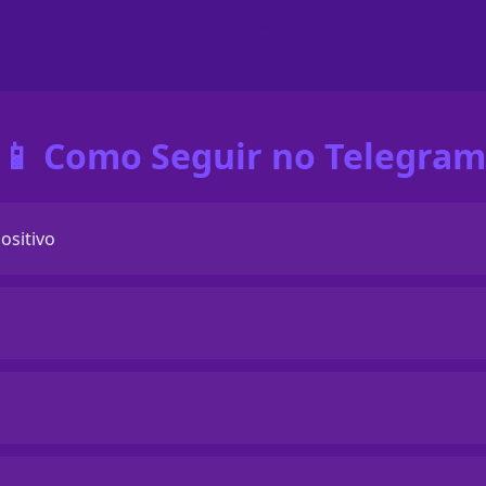
📱 Como Seguir no Telegram
ositivo