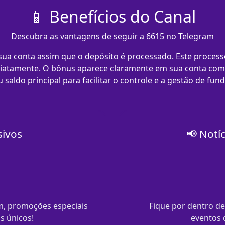
📱 Benefícios do Canal
Descubra as vantagens de seguir a 6615 no Telegram
ua conta assim que o depósito é processado. Este process
iatamente. O bônus aparece claramente em sua conta com
u saldo principal para facilitar o controle e a gestão de fund
sivos
📢 Notí
m, promoções especiais
Fique por dentro d
s únicos!
eventos 