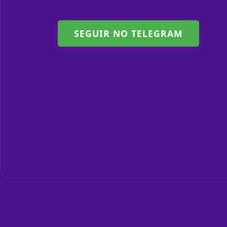
SEGUIR NO TELEGRAM