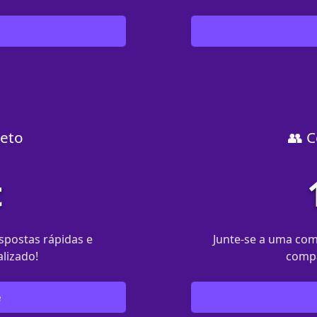
reto
👥 
t
espostas rápidas e
Junte-se a uma com
lizado!
compa
e