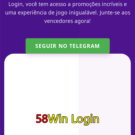
Login, você tem acesso a promoções incríveis e
uma experiência de jogo inigualável. Junte-se aos
vencedores agora!
SEGUIR NO TELEGRAM