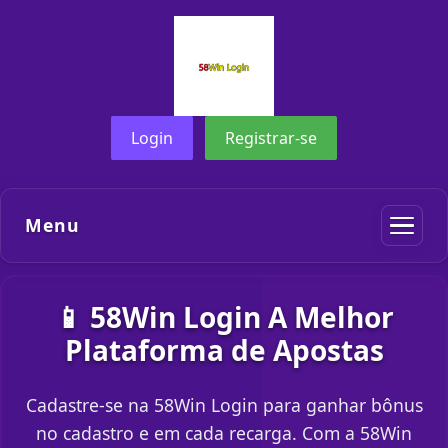
Login
Registrar-se
Menu
📱 58Win Login A Melhor
Plataforma de Apostas
Cadastre-se na 58Win Login para ganhar bônus
no cadastro e em cada recarga. Com a 58Win