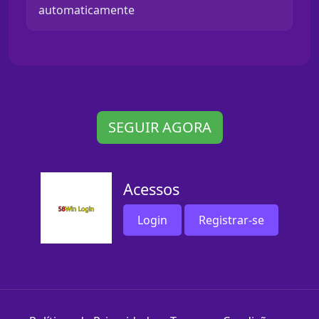
automaticamente
SEGUIR AGORA
Acessos
Login
Registrar-se