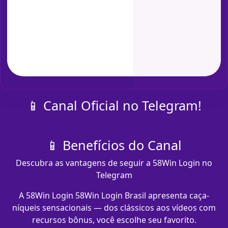
📱 Canal Oficial no Telegram!
📱 Benefícios do Canal
Descubra as vantagens de seguir a 58Win Login no
Telegram
A 58Win Login 58Win Login Brasil apresenta caça-
níqueis sensacionais — dos clássicos aos vídeos com
recursos bônus, você escolhe seu favorito.