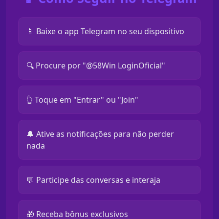
📱 Baixe o app Telegram no seu dispositivo
🔍 Procure por "@58Win LoginOficial"
👆 Toque em "Entrar" ou "Join"
🔔 Ative as notificações para não perder
nada
💬 Participe das conversas e interaja
🎁 Receba bônus exclusivos