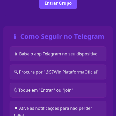
Entrar Grupo
📱 Como Seguir no Telegram
📱 Baixe o app Telegram no seu dispositivo
🔍 Procure por "@57Win PlataformaOficial"
👆 Toque em "Entrar" ou "Join"
🔔 Ative as notificações para não perder
nada