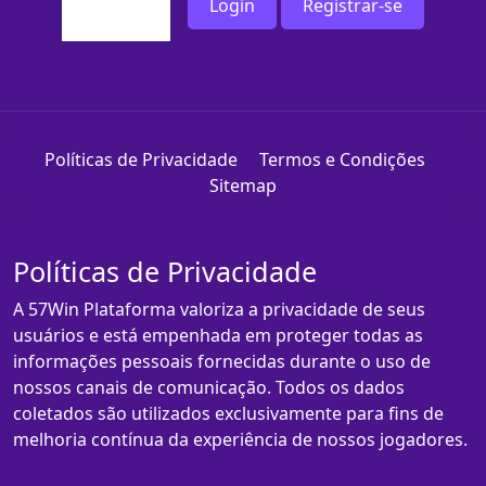
Login
Registrar-se
Políticas de Privacidade
Termos e Condições
Sitemap
Políticas de Privacidade
A 57Win Plataforma valoriza a privacidade de seus
usuários e está empenhada em proteger todas as
informações pessoais fornecidas durante o uso de
nossos canais de comunicação. Todos os dados
coletados são utilizados exclusivamente para fins de
melhoria contínua da experiência de nossos jogadores.