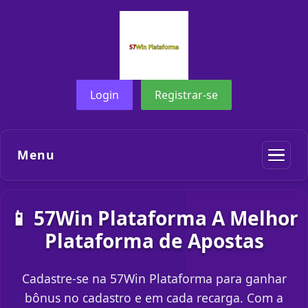
Login
Registrar-se
Menu
📱 57Win Plataforma A Melhor
Plataforma de Apostas
Cadastre-se na 57Win Plataforma para ganhar
bônus no cadastro e em cada recarga. Com a