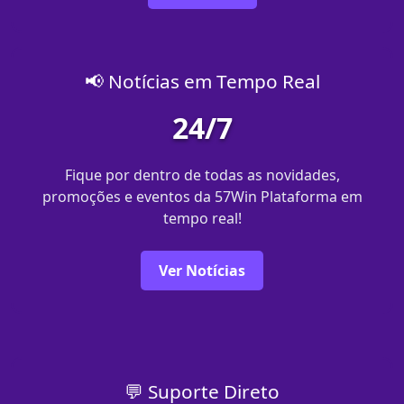
📢 Notícias em Tempo Real
24/7
Fique por dentro de todas as novidades,
promoções e eventos da 57Win Plataforma em
tempo real!
Ver Notícias
💬 Suporte Direto