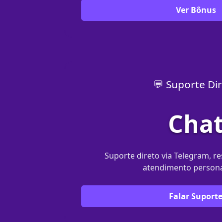
Ver Bônus
💬 Suporte Di
Cha
Suporte direto via Telegram, r
atendimento persona
Falar Suport