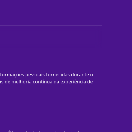
nformações pessoais fornecidas durante o
ns de melhoria contínua da experiência de