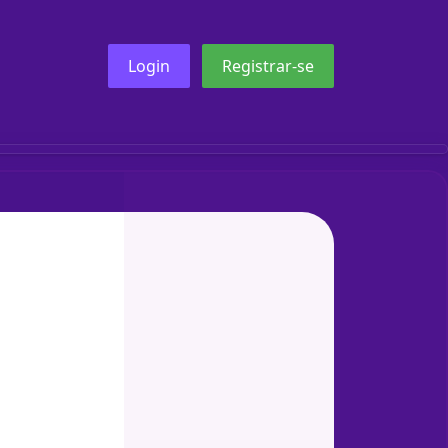
Login
Registrar-se