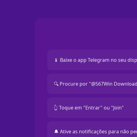
📱 Baixe o app Telegram no seu disp
🔍 Procure por "@567Win DownloadO
👆 Toque em "Entrar" ou "Join"
🔔 Ative as notificações para não p