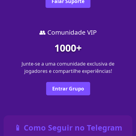
Falar Suporte
👥 Comunidade VIP
1000+
Junte-se a uma comunidade exclusiva de
jogadores e compartilhe experiências!
Entrar Grupo
📱 Como Seguir no Telegram