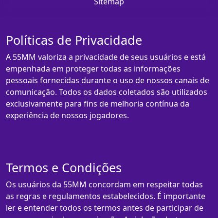
Sitemap
Políticas de Privacidade
A 55MM valoriza a privacidade de seus usuários e está
empenhada em proteger todas as informações
pessoais fornecidas durante o uso de nossos canais de
comunicação. Todos os dados coletados são utilizados
exclusivamente para fins de melhoria contínua da
experiência de nossos jogadores.
Termos e Condições
Os usuários da 55MM concordam em respeitar todas
as regras e regulamentos estabelecidos. É importante
ler e entender todos os termos antes de participar de