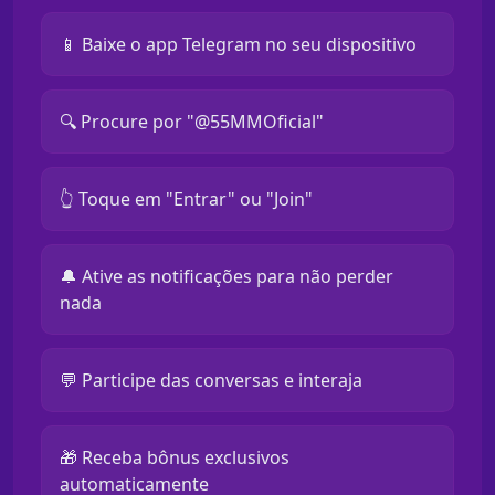
📱 Baixe o app Telegram no seu dispositivo
🔍 Procure por "@55MMOficial"
👆 Toque em "Entrar" ou "Join"
🔔 Ative as notificações para não perder
nada
💬 Participe das conversas e interaja
🎁 Receba bônus exclusivos
automaticamente