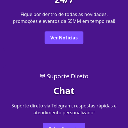
Fique por dentro de todas as novidades,
promoções e eventos da 55MM em tempo real!
Ver Notícias
💬 Suporte Direto
Chat
Suporte direto via Telegram, respostas rápidas e
atendimento personalizado!