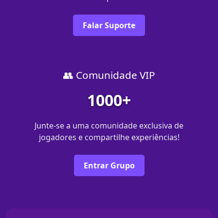
Falar Suporte
👥 Comunidade VIP
1000+
Junte-se a uma comunidade exclusiva de
jogadores e compartilhe experiências!
Entrar Grupo