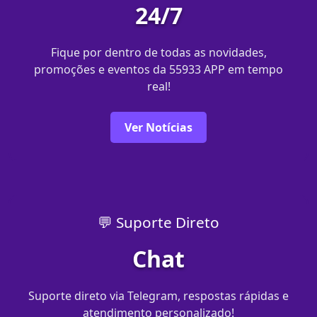
24/7
Fique por dentro de todas as novidades,
promoções e eventos da 55933 APP em tempo
real!
Ver Notícias
💬 Suporte Direto
Chat
Suporte direto via Telegram, respostas rápidas e
atendimento personalizado!